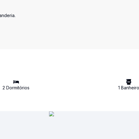
anderia.
2
Dormitório
s
1
Banheir