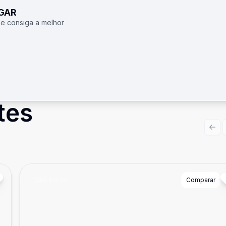
UGAR
 e consiga a melhor
tes
Prev
Cód:
17476
Comparar