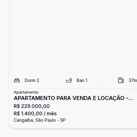
Dorm
2
Ban
1
37
m
Apartamento
APARTAMENTO PARA VENDA E LOCAÇÃO -
R$ 229.000,00
CANGAÍBA
R$ 1.400,00
/ mês
Cangaíba, São Paulo - SP