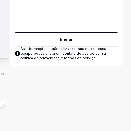
Enviar
As informações serão utilizadas para que a nossa
equipe possa entrar em contato de acordo com a
política de privacidade e termos de serviço
ious slide
Next slide
Cód:
14596
Comparar