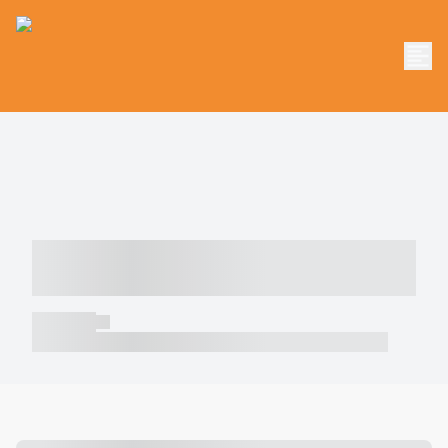
----- ----- -- ------ ---- ---- -- ----- -----
----- --- ------
----- -----
----- ----- -- ------ ---- ---- -- ----- ----- ----- --- ------