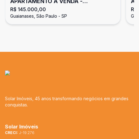
APARTAMENTO À VENDA -
AP
R$ 145.000,00
R$
GUAIANASES
GU
Guaianases, São Paulo - SP
Gua
Solar Imóveis, 45 anos transformando negócios em grandes
conquistas.
Solar Imóveis
CRECI:
J-19.276