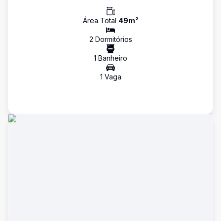
Área Total
49
m²
2
Dormitório
s
1
Banheiro
1
Vaga