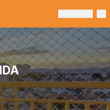
(11) 94022-8293
NDA