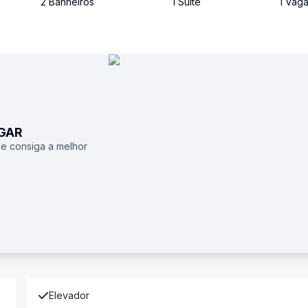
2
Banheiro
s
1
Suíte
1
Vag
UGAR
 e consiga a melhor
Elevador