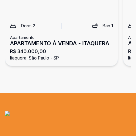
Dorm
2
Ban
1
Apartamento
Apa
APARTAMENTO À VENDA - ITAQUERA
AP
R$ 340.000,00
R$
Itaquera, São Paulo - SP
Ita