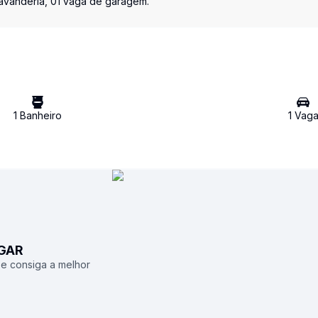
lavanderia, 01 vaga de garagem.
1
Banheiro
1
Vag
UGAR
 e consiga a melhor