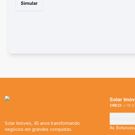
Simular
Solar Imóv
CRECI:
J-19.2
(11) 9402
solar@sol
Solar Imóveis, 45 anos transformando
Av. Boturuss
negócios em grandes conquistas.