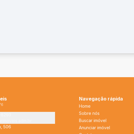
eis
Navegação rápida
76
Home
Sobre nós
2-8293
Buscar imóvel
arimoveis.adm.br
u, 506
Anunciar imóvel