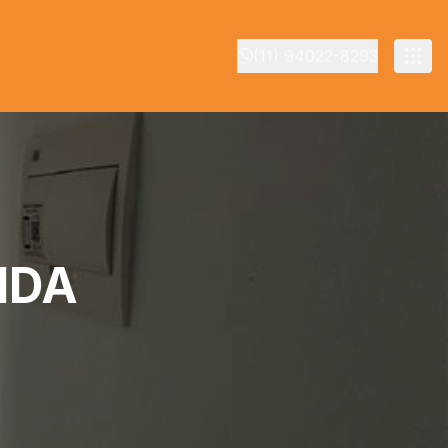
(11) 94022-8293
NDA