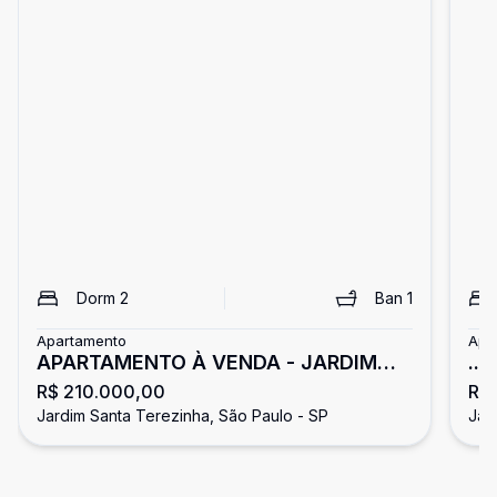
Dorm
2
Ban
1
Apartamento
Apa
APARTAMENTO À VENDA - JARDIM
...
R$ 210.000,00
R$
SANTA TEREZINHA
Jardim Santa Terezinha, São Paulo - SP
Jar