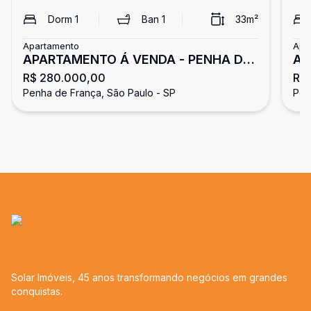
Dorm
1
Ban
1
33
m²
Apartamento
Apa
APARTAMENTO Á VENDA - PENHA DE
AP
R$ 280.000,00
R$
FRANÇA
Penha de França, São Paulo - SP
Pen
Solar Imóveis, 45 anos transformando negócios em grandes
conquistas.