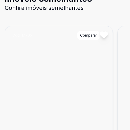
Confira imóveis semelhantes
Cód:
17765
Comparar
Có