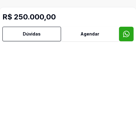
R$ 250.000,00
Dúvidas
Agendar
Imóveis semelhantes
Confira imóveis semelhantes
Cód:
11514
Comparar