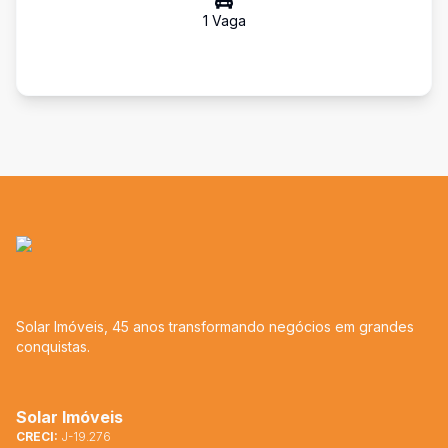
1
Vaga
Solar Imóveis, 45 anos transformando negócios em grandes
conquistas.
Solar Imóveis
CRECI:
J-19.276