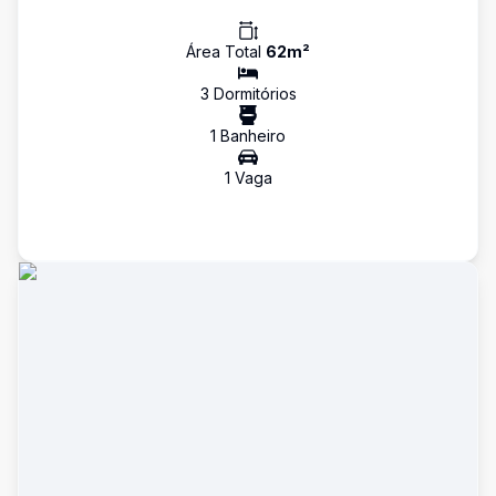
Área Total
62
m²
3
Dormitório
s
1
Banheiro
1
Vaga