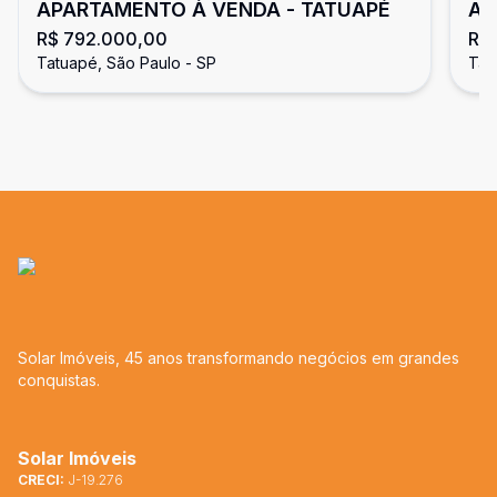
APARTAMENTO À VENDA - TATUAPÉ
Ap
R$ 792.000,00
R$
Tatuapé, São Paulo - SP
Tat
Solar Imóveis, 45 anos transformando negócios em grandes
conquistas.
Solar Imóveis
CRECI:
J-19.276