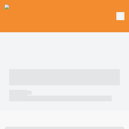
----- ----- -- ------ ---- ---- -- ----- -----
----- --- ------
----- -----
----- ----- -- ------ ---- ---- -- ----- ----- ----- --- ------