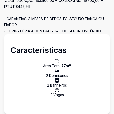
VALOR LOCAÇÃO R$3.500,00 + CONDOMÍNIO R$700,00 +
IPTU R$442,26
- GARANTIAS: 3 MESES DE DEPÓSITO, SEGURO FIANÇA OU
FIADOR.
- OBRIGATÓRIA A CONTRATAÇÃO DO SEGURO INCÊNDIO.
Características
Área Total
77
m²
2
Dormitório
s
2
Banheiro
s
2
Vaga
s