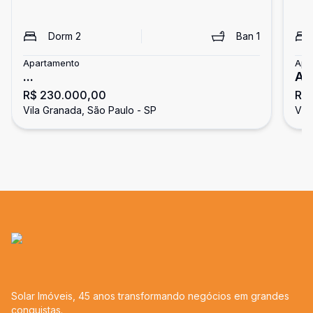
Dorm
2
Ban
1
Apartamento
Apa
...
Ap
R$ 230.000,00
R$
Vila Granada, São Paulo - SP
Vil
Solar Imóveis, 45 anos transformando negócios em grandes
conquistas.