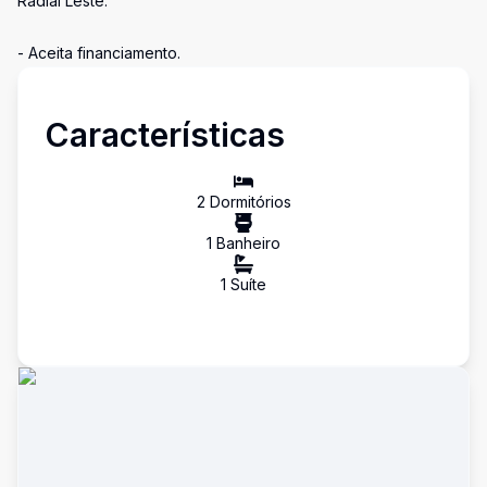
Radial Leste.
- Aceita financiamento.
Características
2
Dormitório
s
1
Banheiro
1
Suíte