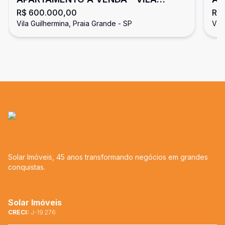
R$ 600.000,00
R$
GUILERMINA
gr
Vila Guilhermina, Praia Grande - SP
Vil
Solar Imóveis, 45 anos transformando negócios em grandes
conquistas.
Solar Imóveis
CRECI:
J-19.276