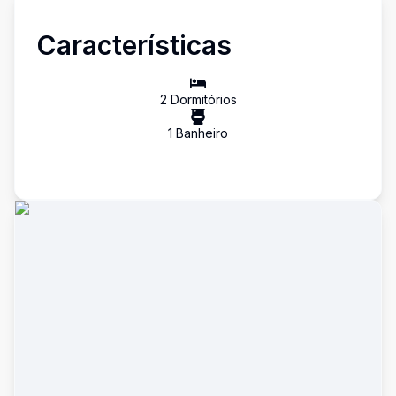
Características
2
Dormitório
s
1
Banheiro