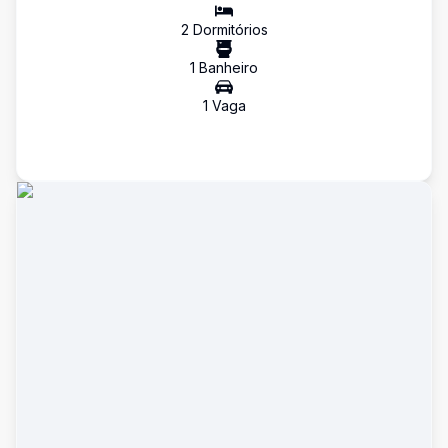
2
Dormitório
s
1
Banheiro
1
Vaga