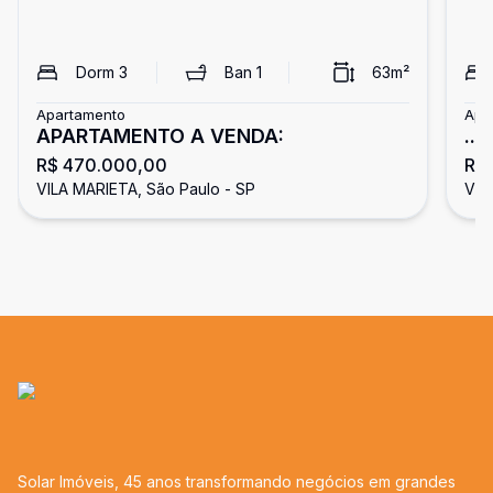
Dorm
3
Ban
1
63
m²
Apartamento
Apa
APARTAMENTO A VENDA:
...
R$ 470.000,00
R$
VILA MARIETA, São Paulo - SP
VIL
Solar Imóveis, 45 anos transformando negócios em grandes