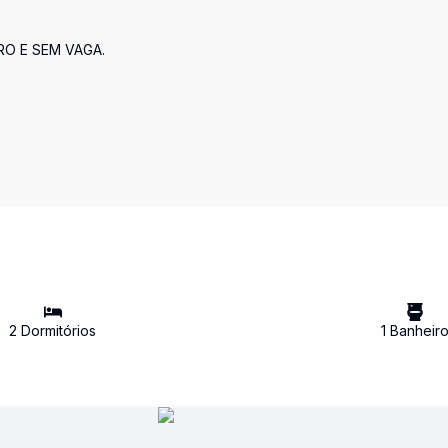
RO E SEM VAGA.
2
Dormitório
s
1
Banheir