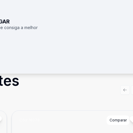
UGAR
 e consiga a melhor
tes
Prev
Cód:
16078
Comparar