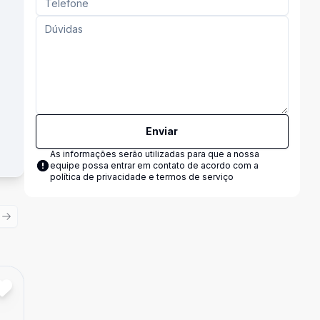
Enviar
As informações serão utilizadas para que a nossa
equipe possa entrar em contato de acordo com a
política de privacidade e termos de serviço
ious slide
Next slide
Cód:
13220
Comparar