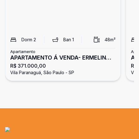
Dorm
2
Ban
1
48
m²
Apartamento
Apa
APARTAMENTO Á VENDA- ERMELINO
Ap
R$ 371.000,00
R$ 
MATARAZZO
Vila Paranaguá, São Paulo - SP
Vil