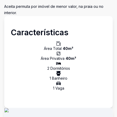
Aceita permuta por imóvel de menor valor, na praia ou no
interior.
Características
Área Total
40
m²
Área Privativa
40
m²
2
Dormitório
s
1
Banheiro
1
Vaga