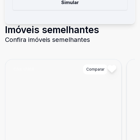
Simular
Imóveis semelhantes
Confira imóveis semelhantes
Cód:
17858
Comparar
Có