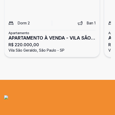
Dorm
2
Ban
1
Apartamento
Apa
APARTAMENTO À VENDA - VILA SÃO
Ap
R$ 220.000,00
R$
GERALDO
Vila São Geraldo, São Paulo - SP
Vil