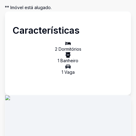
** Imóvel está alugado.
Características
2
Dormitório
s
1
Banheiro
1
Vaga