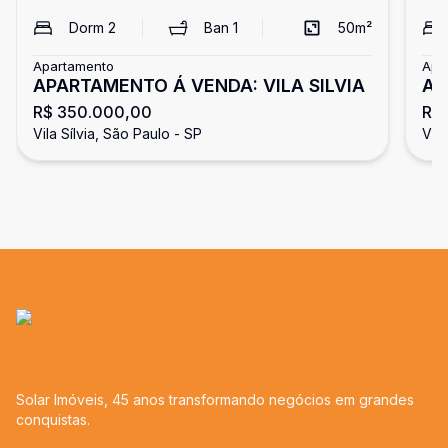
Dorm
2
Ban
1
50
m²
Apartamento
Apa
APARTAMENTO Á VENDA: VILA SILVIA
AP
R$ 350.000,00
R$
Vila Sílvia, São Paulo - SP
Vila
Solar Imóveis, 45 anos transformando negócios em grandes
conquistas.