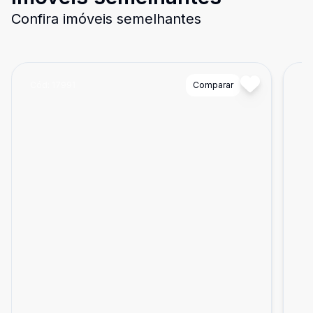
Confira imóveis semelhantes
Cód:
17991
Comparar
Có