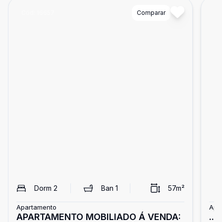
Cód:
16657
Comparar
Có
Dorm
2
Ban
1
57
m²
Apartamento
Apa
APARTAMENTO MOBILIADO Á VENDA:
...