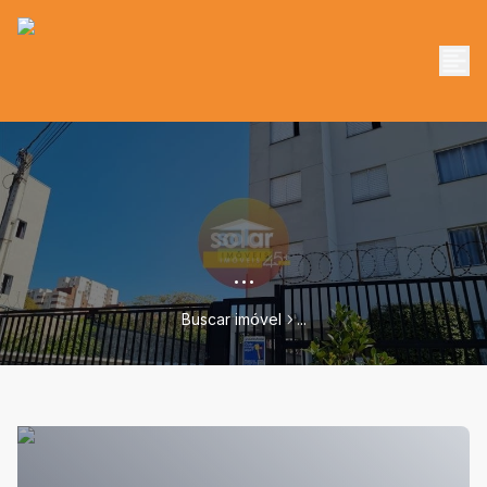
...
Buscar imóvel
...