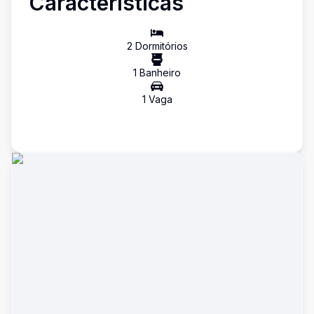
Características
2
Dormitório
s
1
Banheiro
1
Vaga