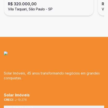
R$ 320.000,00
R$
Vila Taquari, São Paulo - SP
Vil
Solar Imóveis, 45 anos transformando negócios em grandes
conquistas.
Solar Imóveis
CRECI:
J-19.276
(11) 94022-8293