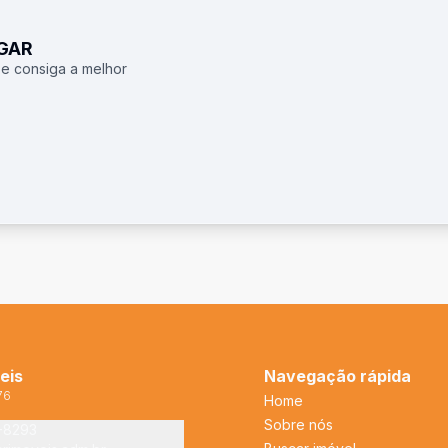
UGAR
 e consiga a melhor
eis
Navegação rápida
76
Home
Sobre nós
2-8293