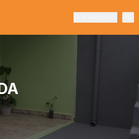
(11) 94022-8293
DA