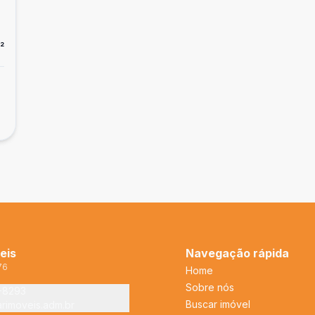
²
eis
Navegação rápida
76
Home
Sobre nós
2-8293
Buscar imóvel
arimoveis.adm.br