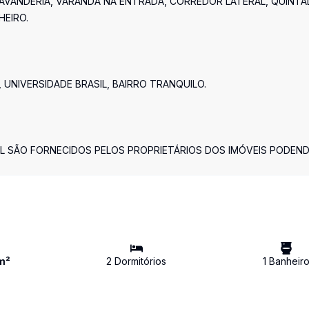
 LAVANDERIA, VARANDA NA ENTRADA, CORREDOR LATERAL, QUINTA
HEIRO.
UNIVERSIDADE BRASIL, BAIRRO TRANQUILO.
L SÃO FORNECIDOS PELOS PROPRIETÁRIOS DOS IMÓVEIS PODEN
m²
2
Dormitório
s
1
Banheir