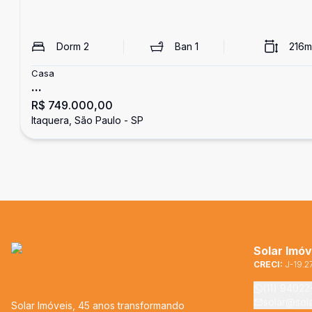
Dorm
2
Ban
1
216
m
Casa
...
R$ 749.000,00
Itaquera, São Paulo - SP
Solar Imóv
CRECI:
J-19.2
(11) 9402
solar@sol
Solar Imóveis, 45 anos transformando