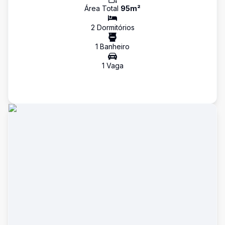
Área Total
95
m²
2
Dormitório
s
1
Banheiro
1
Vaga