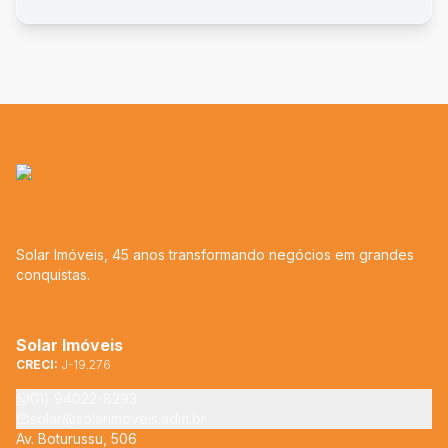
Solar Imóveis, 45 anos transformando negócios em grandes
conquistas.
Solar Imóveis
CRECI:
J-19.276
(11) 94022-8293
solar@solarimoveis.adm.br
Av. Boturussu, 506