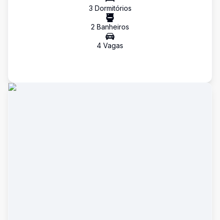
3
Dormitório
s
2
Banheiro
s
4
Vaga
s