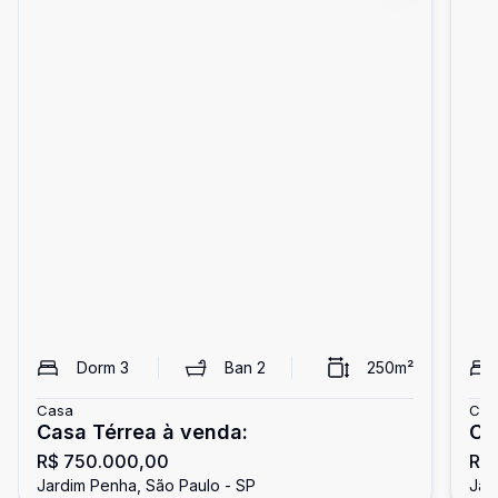
Dorm
3
Ban
2
250
m²
Casa
Cas
Casa Térrea à venda:
CA
R$ 750.000,00
R$
Jardim Penha, São Paulo - SP
Jar