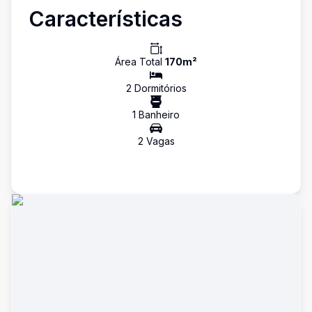
Características
Área Total
170
m²
2
Dormitório
s
1
Banheiro
2
Vaga
s