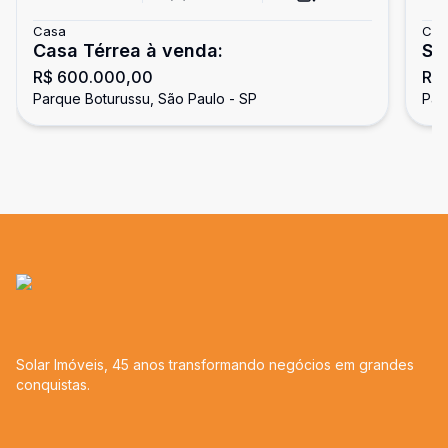
Casa
Cas
Casa Térrea à venda:
SO
R$ 600.000,00
R$
BO
Parque Boturussu, São Paulo - SP
Par
Solar Imóveis, 45 anos transformando negócios em grandes
conquistas.