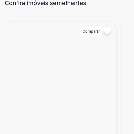
Confira imóveis semelhantes
Cód:
13340
Comparar
Có