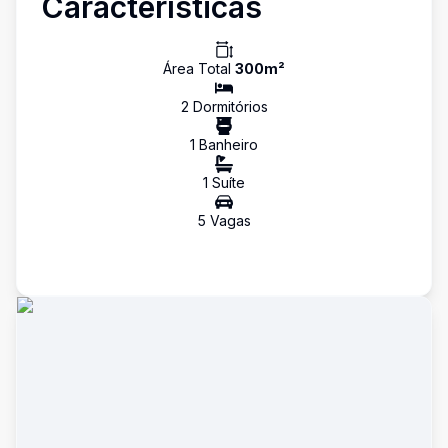
Características
Área Total
300
m²
2
Dormitório
s
1
Banheiro
1
Suíte
5
Vaga
s