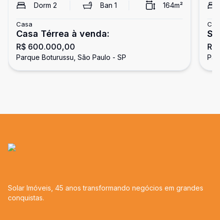
Dorm
2
Ban
1
164
m²
Casa
Cas
Casa Térrea à venda:
SO
R$ 600.000,00
R$
BO
Parque Boturussu, São Paulo - SP
Par
Solar Imóveis, 45 anos transformando negócios em grandes
conquistas.