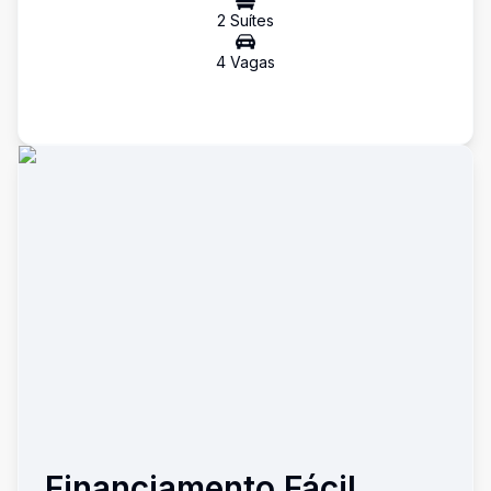
2
Suíte
s
4
Vaga
s
Financiamento Fácil