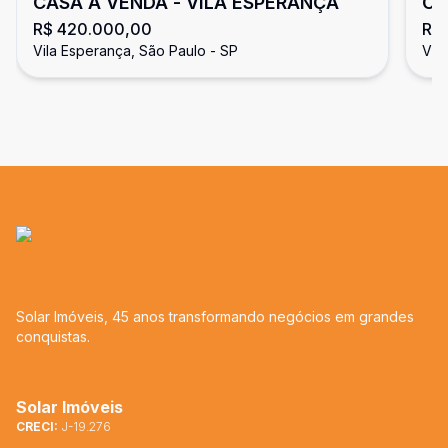
CASA À VENDA - VILA ESPERANÇA
CA
R$ 420.000,00
R$
Vila Esperança, São Paulo - SP
Vil
Solar Imóveis, 45 anos transformando negócios em grandes
conquistas.
Solar Imóveis
CRECI:
J-19.276