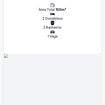
Área Total
150
m²
2
Dormitório
s
2
Banheiro
s
1
Vaga