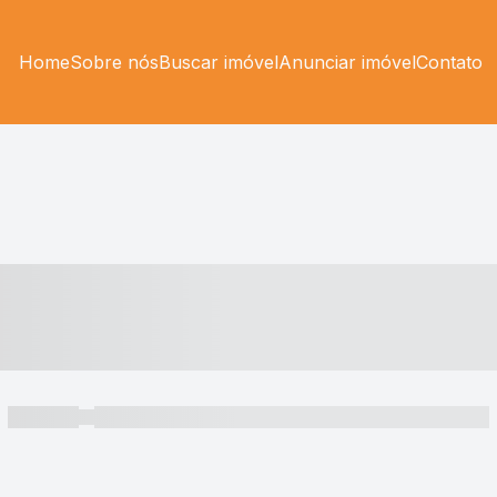
Home
Sobre nós
Buscar imóvel
Anunciar imóvel
Contato
----- ---- ---- -- ----
----- -----
----- ----- -- ------ ---- ---- -- ----- ----- ----- --- ------