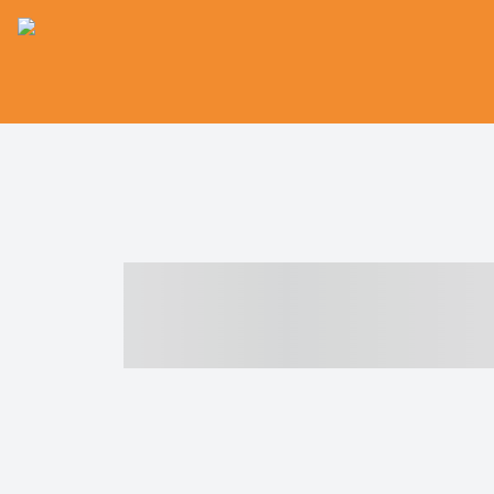
----- ----- -- -
- ------