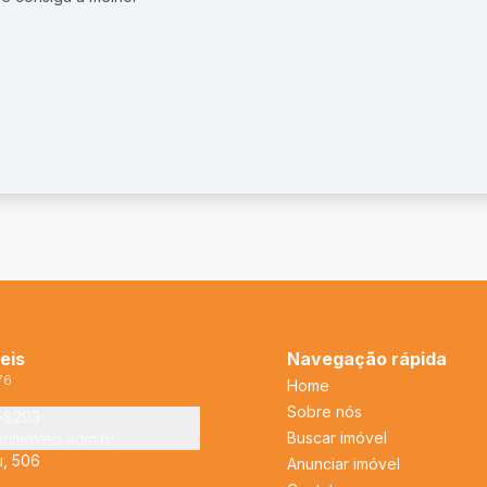
eis
Navegação rápida
76
Home
Sobre nós
2-8293
Buscar imóvel
arimoveis.adm.br
u, 506
Anunciar imóvel