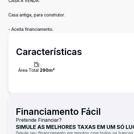
CASA À VENDA:
Casa antiga, para construtor.
- Aceita financiamento.
Características
Área Total
290
m²
Financiamento Fácil
Pretende Financiar?
SIMULE AS MELHORES TAXAS EM UM SÓ L
Simule seu financiamento em minutos com todos os bancos