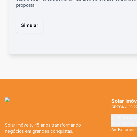
proposta.
Simular
Solar Imóv
CRECI:
J-19.2
(11) 9402
solar@sol
Solar Imóveis, 45 anos transformando
Av. Boturuss
negócios em grandes conquistas.