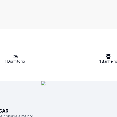
1
Dormitório
1
Banheir
UGAR
 e consiga a melhor