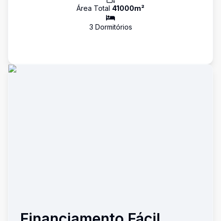
Área Total
41000
m²
3
Dormitório
s
Financiamento Fácil