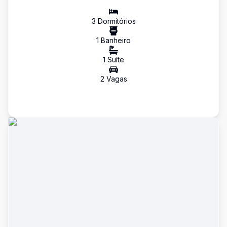
3
Dormitório
s
1
Banheiro
1
Suíte
2
Vaga
s