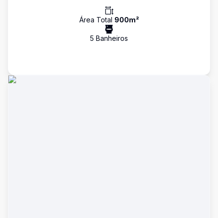
Área Total
900
m²
5
Banheiro
s