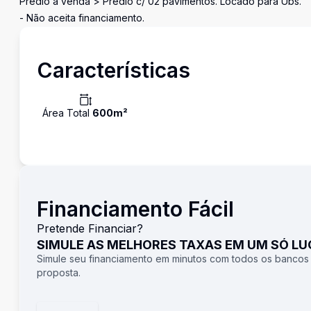
Prédio à venda > Prédio c/ 02 pavimentos. Locado para Ubs.
- Não aceita financiamento.
Características
Área Total
600
m²
Financiamento Fácil
Pretende Financiar?
SIMULE AS MELHORES TAXAS EM UM SÓ L
Simule seu financiamento em minutos com todos os bancos
proposta.