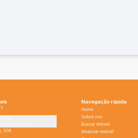
eis
Navegação rápida
76
Home
Sobre nós
2-8293
Buscar imóvel
arimoveis.adm.br
u, 506
Anunciar imóvel