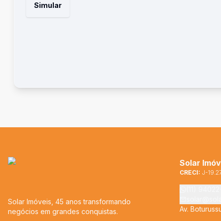
Simular
Solar Imóv
CRECI:
J-19.2
(11) 9402
solar@sol
Solar Imóveis, 45 anos transformando
Av. Boturuss
negócios em grandes conquistas.