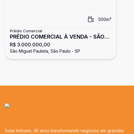
500
m²
Prédio Comercial
PRÉDIO COMERCIAL À VENDA - SÃO
R$ 3.000.000,00
MIGUEL PAULISTA
São Miguel Paulista, São Paulo - SP
Solar Imóveis, 45 anos transformando negócios em grandes