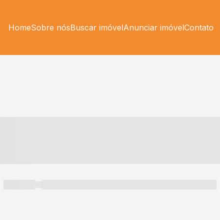
Home
Sobre nós
Buscar imóvel
Anunciar imóvel
Contato
----- ---- ---- -- ----
----- -----
----- ----- -- ------ ---- ---- -- ----- ----- ----- --- ------