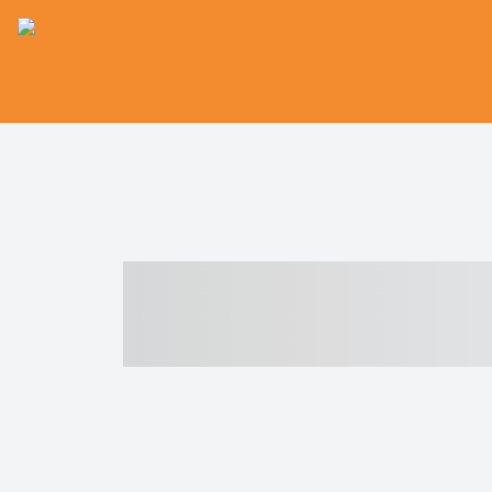
----- ----- -- -
- ------