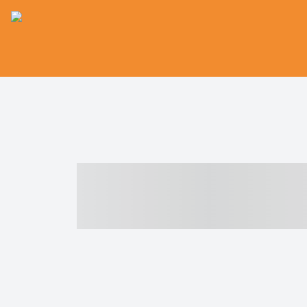
----- ----- -- -
- ------