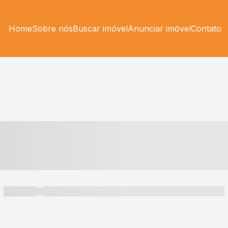
Home
Sobre nós
Buscar imóvel
Anunciar imóvel
Contato
----- ---- ---- -- ----
----- -----
----- ----- -- ------ ---- ---- -- ----- ----- ----- --- ------