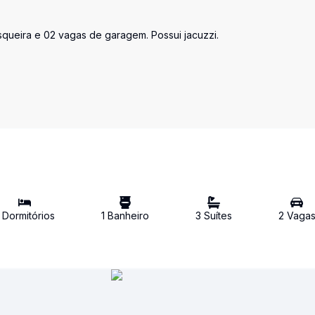
asqueira e 02 vagas de garagem. Possui jacuzzi.
Dormitório
s
1
Banheiro
3
Suíte
s
2
Vaga