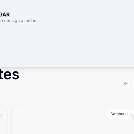
UGAR
 e consiga a melhor
tes
Prev
Cód:
13093
Comparar