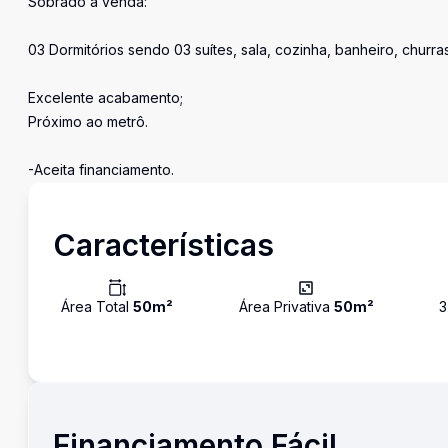
Sobrado à venda:
03 Dormitórios sendo 03 suítes, sala, cozinha, banheiro, churr
Excelente acabamento;
Próximo ao metrô.
-Aceita financiamento.
Características
Área Total
50
m²
Área Privativa
50
m²
3
Financiamento Fácil