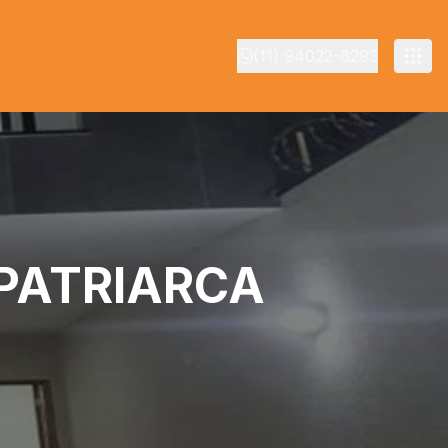
(11) 94022-8293
 PATRIARCA