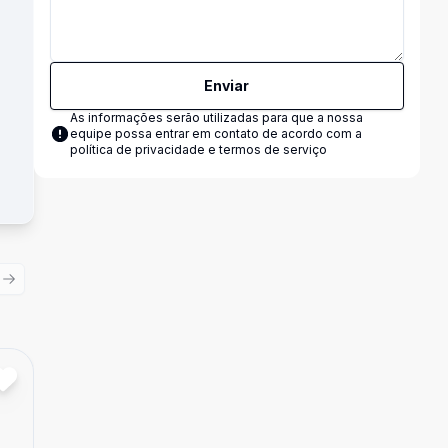
Enviar
As informações serão utilizadas para que a nossa
equipe possa entrar em contato de acordo com a
política de privacidade e termos de serviço
ious slide
Next slide
Cód:
6817
Comparar