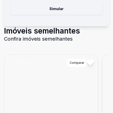
Simular
Imóveis semelhantes
Confira imóveis semelhantes
Cód:
13439
Comparar
Có