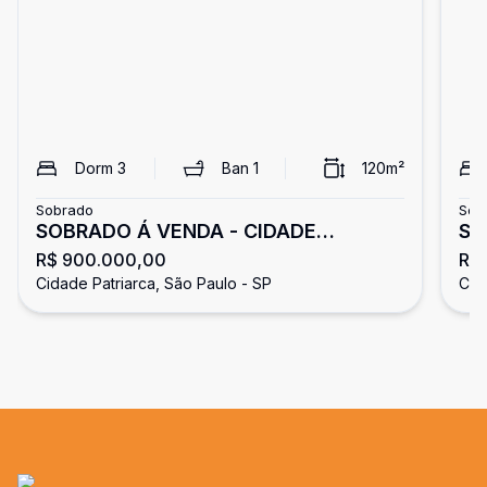
Dorm
3
Ban
1
120
m²
Sobrado
Sob
SOBRADO Á VENDA - CIDADE
SOB
R$ 900.000,00
R$
PATRIARCA
PA
Cidade Patriarca, São Paulo - SP
Cid