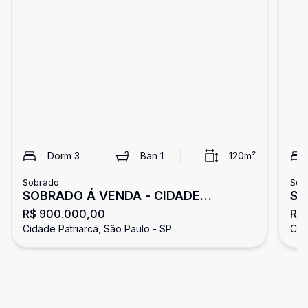
Dorm
3
Ban
1
120
m²
Sobrado
Sob
SOBRADO Á VENDA - CIDADE
SOB
R$ 900.000,00
R$
PATRIARCA
PA
Cidade Patriarca, São Paulo - SP
Cid