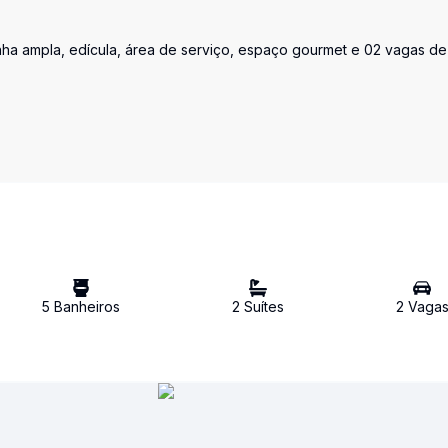
inha ampla, edícula, área de serviço, espaço gourmet e 02 vagas de
5
Banheiro
s
2
Suíte
s
2
Vaga