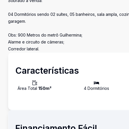
Sobrado à venda:
04 Dormitórios sendo 02 suítes, 05 banheiros, sala ampla, coz
garagem.
Obs: 900 Metros do metrô Guilhermina;
Alarme e circuito de câmeras;
Corredor lateral.
Características
Área Total
150
m²
4
Dormitório
s
Financiamento Fácil