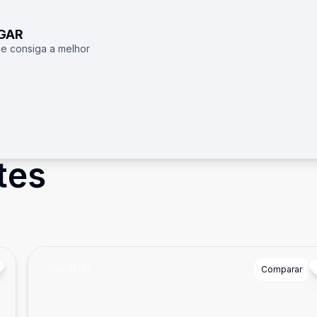
UGAR
 e consiga a melhor
tes
Cód:
12131
Comparar