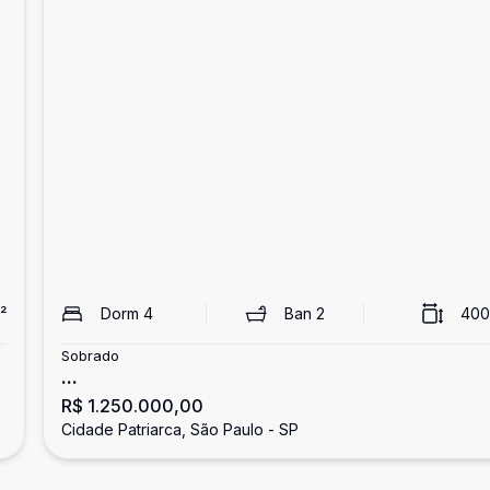
²
Dorm
4
Ban
2
400
Sobrado
...
R$ 1.250.000,00
Cidade Patriarca, São Paulo - SP