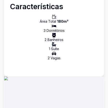
Características
Área Total
180
m²
3
Dormitório
s
2
Banheiro
s
1
Suíte
2
Vaga
s