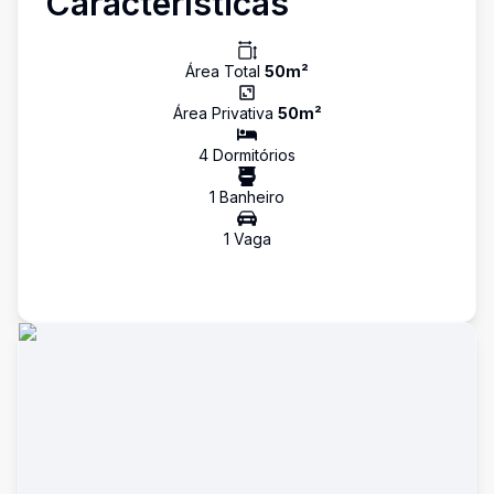
Características
Área Total
50
m²
Área Privativa
50
m²
4
Dormitório
s
1
Banheiro
1
Vaga