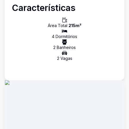
Características
Área Total
215
m²
4
Dormitório
s
2
Banheiro
s
2
Vaga
s