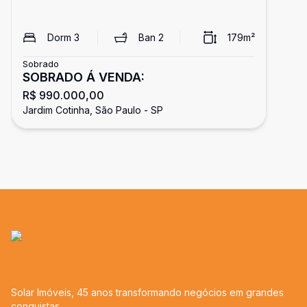
Dorm
3
Ban
2
179
m²
Sobrado
SOBRADO Á VENDA:
R$ 990.000,00
Jardim Cotinha, São Paulo - SP
Solar Imóveis, 45 anos transformando negócios em grandes
conquistas.