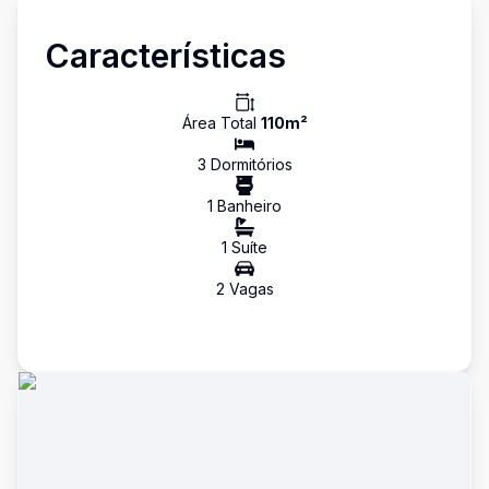
Características
Área Total
110
m²
3
Dormitório
s
1
Banheiro
1
Suíte
2
Vaga
s