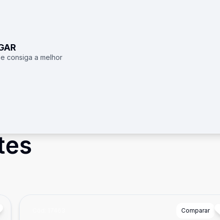
UGAR
 e consiga a melhor
tes
Cód:
17463
Comparar